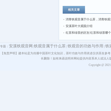
相关文章
消青铁观音属于什么茶，消青铁观
安溪茶叶大观园介绍
红茶和绿茶的区别 红茶和绿茶哪
安溪铁观音网
铁观音属于什么茶
铁观音的功效与作用
铁
专题：
|
|
|
【免责声明】建本站是为传播中国茶叶文化知识，茶叶功效与作用表述仅供茶友参考
长删除！如有来函说明本网站提供内容系本人或法人
Copyright @ 