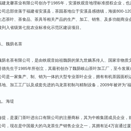
福建龙馨茶业有限公司创办于1985年，安溪铁观音地理标准授权企业，
公司总部坐落于福建省安溪县，茶园基地位于安溪县感德镇，海拔800-120
生态茶叶、茶食品、茶具等相关产品的生产、加工、销售、及多功能商业会
被列入省级第七批农业标准化示范区建设项目。
八、魏荫名茶
魏荫名茶有限公司，是由铁观音始祖魏荫的第九世嫡系传人、国家非物质
月德先生于1985年所创立，其最初创办了魏荫岐山茶叶加工厂，至今发
公司是一家集产、制、销为一体的大型专业茶叶企业，拥有有机茶园面积达
基地、加工工厂以及成套先进的乌龙茶初制与精制设备，2009年被评为“福
九、海堤
海提，是厦门茶叶进出口有限公司的注册商标，其为中粮集团成员企业，前
公司，现在是中国最大的乌龙茶生产销售企业之一，其拥有近4万亩通过