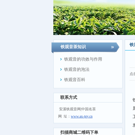
铁
铁观音茶知识
铁观音的功效与作用
铁观音的泡法
点
铁观音百科
联系方式
安溪铁观音网|中国名茶
网 址：
www.ax-tgy.cn
扫描商城二维码下单