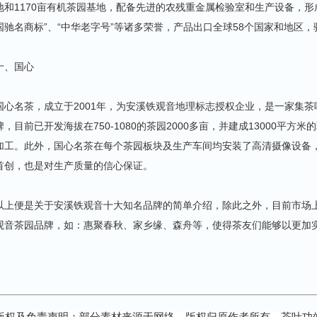
地和1170亩有机茶园基地，配备先进的农残重金属检验室和生产设备，形
国驰名商标”、“中华老字号”等诸多荣誉，产品出口全球58个国家和地区，
十、国心
国心名茶，成立于2001年，为安溪铁观音地理标志授权企业，是一家集
牌，目前已开发海拔在750-1080的茶园2000多亩，并建成13000平
加工。此外，国心名茶在每个茶园板块及生产车间均安装了高清摄像设备
首创，也是对生产质量的信心保证。
以上便是关于安溪铁观音十大知名品牌的简单介绍，除此之外，目前市场
观音茶园品牌，如：惠聚春秋、家乡缘、森舟等，使得茶友们能够以更加