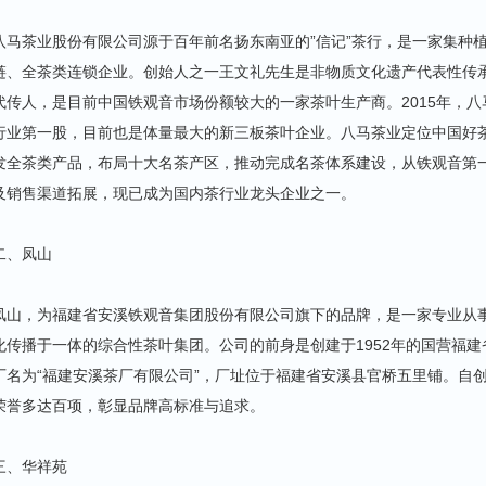
八马茶业股份有限公司源于百年前名扬东南亚的”信记”茶行，是一家集种
链、全茶类连锁企业。创始人之一王文礼先生是非物质文化遗产代表性传
代传人，是目前中国铁观音市场份额较大的一家茶叶生产商。2015年，八
行业第一股，目前也是体量最大的新三板茶叶企业。八马茶业定位中国好
发全茶类产品，布局十大名茶产区，推动完成名茶体系建设，从铁观音第
及销售渠道拓展，现已成为国内茶行业龙头企业之一。
二、凤山
凤山，为福建省安溪铁观音集团股份有限公司旗下的品牌，是一家专业从
化传播于一体的综合性茶叶集团。公司的前身是创建于1952年的国营福建
厂名为“福建安溪茶厂有限公司”，厂址位于福建省安溪县官桥五里铺。自
荣誉多达百项，彰显品牌高标准与追求。
三、华祥苑