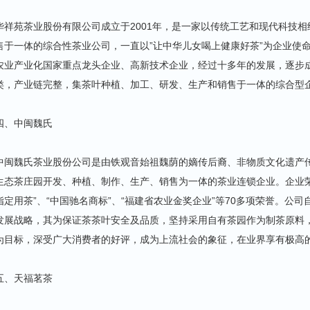
华祥苑茶业股份有限公司成立于2001年，是一家以传统工艺和现代科技
售于一体的综合性茶业公司，一直以”让中华儿女喝上健康好茶”为企业使
农业产业化国家重点龙头企业、高新技术企业，经过十多年的发展，逐步
类，产业链完整，集茶叶种植、加工、研发、生产和销售于一体的综合型
四、中闽魏氏
中闽魏氏茶业股份公司是由铁观音始祖魏荫的嫡传后裔、非物质文化遗产传
生态茶庄园开发、种植、制作、生产、销售为一体的茶业连锁企业。企业
指定用茶”、“中国驰名商标”、“福建省农业金奖企业”等70多项荣誉。公
发展战略，其为保证茶茶叶安全及品质，坚持采用自有茶园作为制茶原料
为目标，深受广大消费者的好评，成为上流社会的象征，在业界享有极高
五、天福茗茶