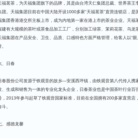
天福茗茶，为天福集团旗下的品牌，其是由台湾天仁集团总裁、世界茶王李
集团。天福集团目前在中国大陆开设1000多家“天福茗茶”直营连锁店，是
福集团香港港交所主板上市，成为内地第一家在港上市的茶业企业。天福
省建有大规模的茶叶或茶食品加工工厂，分别加工绿茶、茉莉花茶、乌龙
天福集团在产品安全、卫生、品质、口感特色方面严格管理，给客人以“眼
誉。
六、日春
日春股份公司发源于铁观音的故乡—安溪西坪镇，由铁观音第八代传人携家
发、生成和销售为一体的专业化龙头企业，日春茶业也是中国茶叶行业百强企
号，2013年参与起草了铁观音国家标准，目前在全国拥有200多家直营店
奋斗。
七、感德龙馨