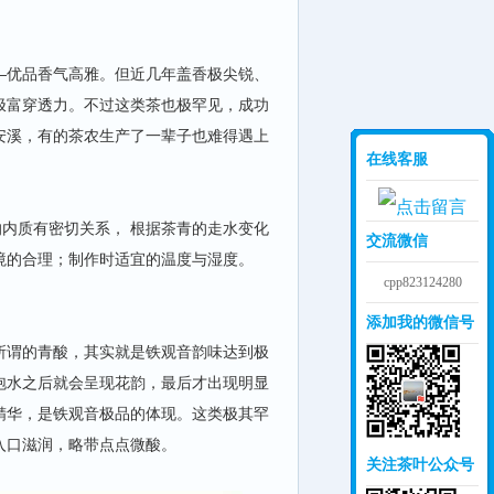
—优品香气高雅。但近几年盖香极尖锐、
极富穿透力。不过这类茶也极罕见，成功
安溪，有的茶农生产了一辈子也难得遇上
在线客服
的内质有密切关系， 根据茶青的走水变化
交流微信
境的合理；制作时适宜的温度与湿度。
cpp823124280
添加我的微信号
所谓的青酸，其实就是铁观音韵味达到极
泡水之后就会呈现花韵，最后才出现明显
精华，是铁观音极品的体现。这类极其罕
入口滋润，略带点点微酸。
关注茶叶公众号