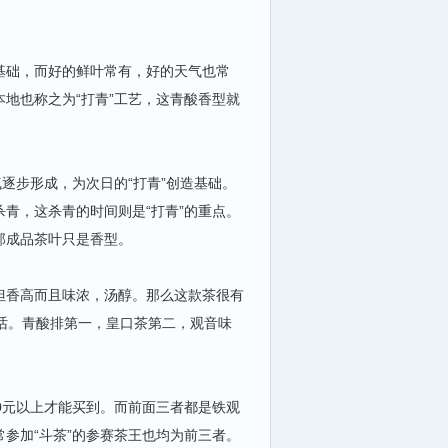
基础，而好的鲜叶常有，好的天气也常
地也称之为“打青”工艺，这青酸香型就
逐步形成，为次日的“打青”创造基础。
青，这杀青的时间则是“打青”的重点。
那成品茶叶只是香型。
但香高而且味浓，汤醇。那么这款茶很有
的话。青酸排第一，皇口茶第二，观音味
0元以上才能买到。而前面三者都是铁观
参加“斗茶”的参赛茶王也均为前三者。