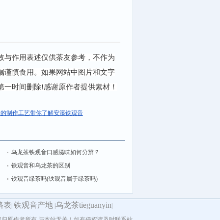
效与作用表述仅供茶友参考，不作为
嘱谨慎食用。如果网站中图片和文字
第一时间删除!感谢原作者提供素材！
叶的制作工艺带你了解安溪铁观音
乌龙茶铁观音口感滋味如何分辨？
铁观音和乌龙茶的区别
铁观音绿茶吗(铁观音属于绿茶吗)
格表
铁观音产地
乌龙茶tieguanyin
|
|
|
归原作者所有,与本站无关！如有侵权请及时联系站