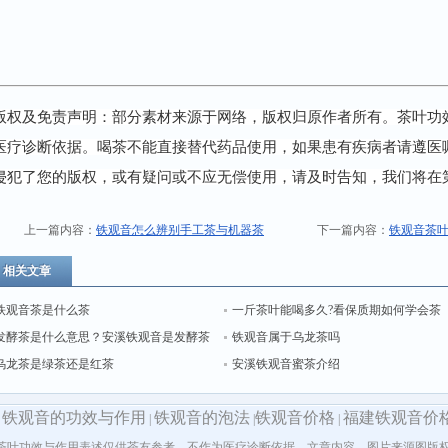
版权及免责声明：部分素材来源于网络，版权归原作者所有。茶叶功
医疗诊断依据。喝茶不能直接替代药品使用，如果患有疾病者请遵医
侵犯了您的版权，或有疑问或不应无偿使用，请及时告知，我们将在
上一篇内容：
铁观音怎么辨别手工茶与机器茶
下一篇内容：
铁观音茶
相关文章
铁观音茶是什么茶
一斤茶叶能喝多久?看保质期如何学会茶
发酵茶是什么意思？安溪铁观音是发酵茶
叶保存
铁观音属于乌龙茶吗
吗
乌龙茶是绿茶还是红茶
安溪铁观音蜜茶介绍
铁观音的功效与作用
铁观音的泡法
铁观音价格
福建铁观音价
|
|
|
|
茶叶功效与作用表述仅供茶友参考，不作为医疗诊断依据。文章内容、图片来源图版权