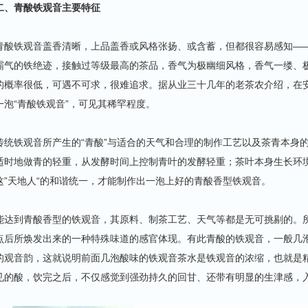
二、青酸铁观音主要特征
青酸铁观音盖香清晰，上品盖香或风格张扬、或含蓄，但都很容易感知—
霸气的铁绝迹，接触过等级最高的茶品，香气为极幽细风格，香气一缕、
的概率很低，可遇不可求，很难追求。据从业三十几年的老茶农介绍，在
一泡“青酸铁观音”，可见其稀罕程度。
传统铁观音所产生的“青酸”与适合的天气和合理的制作工艺以及茶青本身
适时地做青的轻重，从发酵时间上控制青叶的发酵轻重；茶叶本身生长环
这”天地人“的和谐统一，才能制作出一泡上好的青酸香型铁观音。
能达到青酸香型的铁观音，其原料、制茶工艺、天气等都是无可挑剔的。
点后所焕发出来的一种特殊味道的感官体现。有此青酸的铁观音，一般几
的观音韵，这就说明前面几泡酸味的铁观音茶水是铁观音的浓缩，也就是
见的酸，饮完之后，不仅感觉到强劲持久的回甘、还带有明显的生津感，