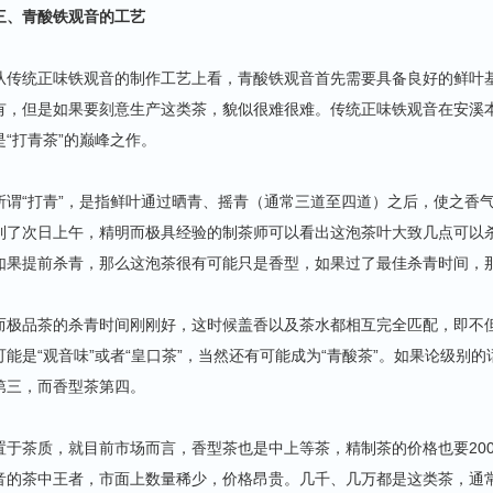
三、青酸铁观音的工艺
从传统正味铁观音的制作工艺上看，青酸铁观音首先需要具备良好的鲜叶
有，但是如果要刻意生产这类茶，貌似很难很难。传统正味铁观音在安溪本
是“打青茶”的巅峰之作。
所谓“打青”，是指鲜叶通过晒青、摇青（通常三道至四道）之后，使之香气
到了次日上午，精明而极具经验的制茶师可以看出这泡茶叶大致几点可以杀
如果提前杀青，那么这泡茶很有可能只是香型，如果过了最佳杀青时间，
而极品茶的杀青时间刚刚好，这时候盖香以及茶水都相互完全匹配，即不
可能是“观音味”或者“皇口茶”，当然还有可能成为“青酸茶”。如果论级别
第三，而香型茶第四。
置于茶质，就目前市场而言，香型茶也是中上等茶，精制茶的价格也要20
音的茶中王者，市面上数量稀少，价格昂贵。几千、几万都是这类茶，通常