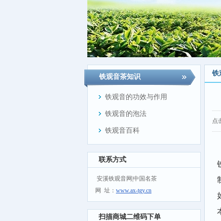
铁
铁观音茶知识
铁观音的功效与作用
铁观音的泡法
点
铁观音百科
联系方式
安溪铁观音网|中国名茶
网 址：
www.ax-tgy.cn
扫描商城二维码下单