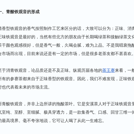
一、青酸铁观音的形成
清香型铁观音的香气按照制作工艺来区分的话，大致可以分为：正味、消
正味铁观音是最好的，当然有些北方的朋友由于长期喝绿茶和接触绿茶文
茶干颜色观感很好，但是香气一般，久喝会腻，难为上品。不是我唱衰拖
合市场而出现，目前来说还是有一定的市场，但是很多老茶友都不甚喜欢
至于消青铁观音，论品质还是不及正味。纵观历届各地的
茶王赛
来看，一
所有的参赛茶都来自于正味香型的铁观音。因此，我们不难发现，正味铁
时也代表着未来的市场主流。
而青酸铁观音，并非上边所讲的拖酸茶叶。它是安溪茶人对于正味铁观音
气至纯、至醇、至细腻、极具穿透力，是一款集香气、口感、回甘三维一
的最高境界。毫不夸张地说，它可让人喝了从此一生难忘。