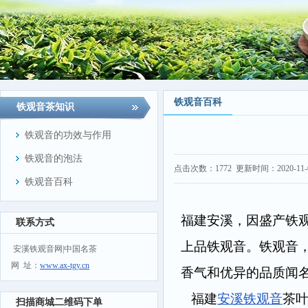
铁观音百科
铁观音茶知识
铁观音的功效与作用
铁观音的泡法
点击次数：
1772
更新时间：2020-11-09
铁观音百科
福建安溪，因盛产铁
联系方式
上品铁观音。铁观音
安溪铁观音网|中国名茶
网 址：
www.ax-tgy.cn
香气和优异的品质闻
福建
安溪铁观音
茶
扫描商城二维码下单