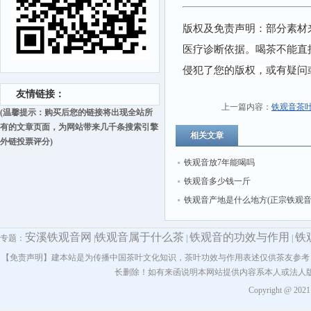
版权及免责声明：部分素材
医疗诊断依据。喝茶不能直
侵犯了您的版权，或有疑问
友情链接：
上一篇内容：
铁观音茶
(温馨提示：购买后您的链接将出现全站所
有的文章页面，为网站带来几千条搜索引擎
相关文章
外链投票评分)
铁观音放7年能喝吗
铁观音多少钱一斤
铁观音产地是什么地方(正宗铁观
地是哪里)
安溪铁观音网
铁观音属于什么茶
铁观音的功效与作用
铁
专题：
|
|
|
【免责声明】建本站是为传播中国茶叶文化知识，茶叶功效与作用表述仅供茶友参考
长删除！如有来函说明本网站提供内容系本人或法人
Copyright @ 