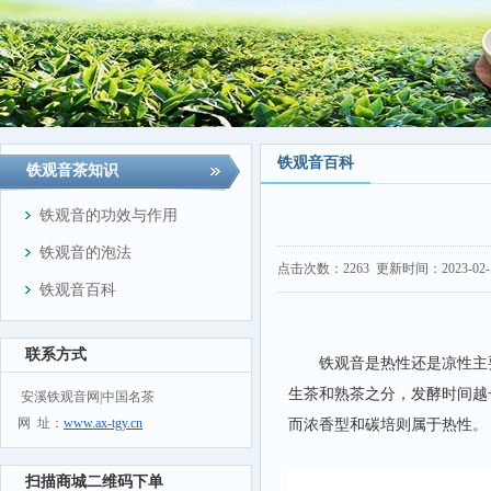
铁观音百科
铁观音茶知识
铁观音的功效与作用
铁观音的泡法
点击次数：
2263
更新时间：2023-02-10
铁观音百科
联系方式
铁观音是热性还是凉性主要
生茶和熟茶之分，发酵时间越
安溪铁观音网|中国名茶
网 址：
www.ax-tgy.cn
而浓香型和碳培则属于热性。
扫描商城二维码下单