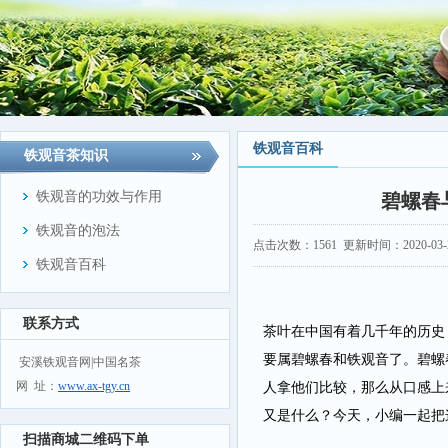
铁观音百科
铁观音茶知识
铁观音的功效与作用
碧螺春
铁观音的泡法
点击次数：
1561
更新时间：2020-03-20
铁观音百科
联系方式
茶叶在中国有着几千年的历史
要属碧螺春和铁观音了。碧螺
安溪铁观音网|中国名茶
网 址：
www.ax-tgy.cn
人拿他们比较，那么从口感上
又是什么？今天，小编一起把
扫描商城二维码下单