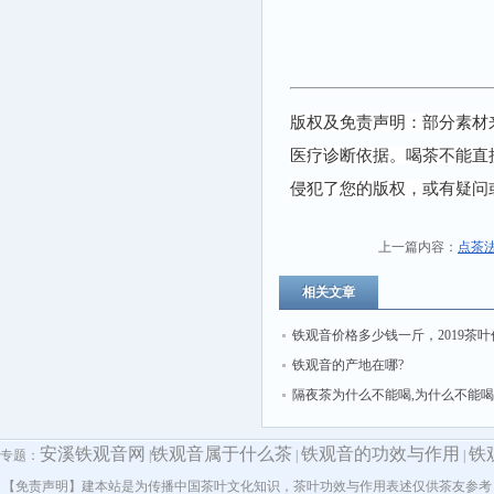
版权及免责声明：部分素材
医疗诊断依据。喝茶不能直
侵犯了您的版权，或有疑问
上一篇内容：
点茶
相关文章
铁观音价格多少钱一斤，2019茶
览表
铁观音的产地在哪?
隔夜茶为什么不能喝,为什么不能
茶
安溪铁观音网
铁观音属于什么茶
铁观音的功效与作用
铁
专题：
|
|
|
【免责声明】建本站是为传播中国茶叶文化知识，茶叶功效与作用表述仅供茶友参考