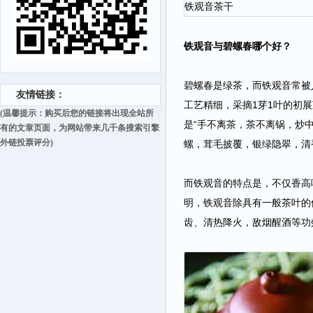
铁观音茶干
铁观音与碧螺春哪个好？
碧螺春是绿茶，而铁观音常被
友情链接：
工艺精细，采摘1芽1叶的初
(温馨提示：购买后您的链接将出现全站所
是“手不离茶，茶不离锅，炒
有的文章页面，为网站带来几千条搜索引擎
外链投票评分)
螺，茸毛披覆，银绿隐翠，清
而铁观音的特点是，不仅香高
明，铁观音除具有一般茶叶的
齿、清热降火，敌烟醒酒等功