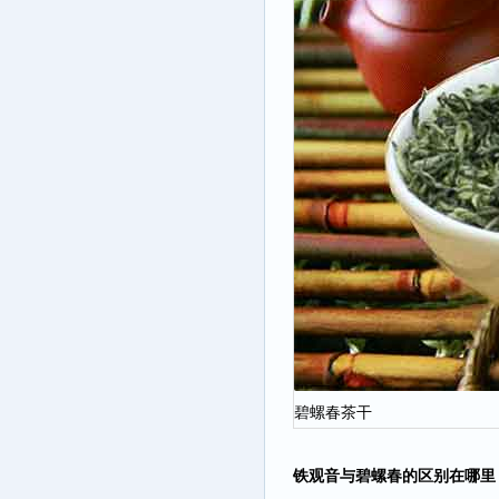
碧螺春茶干
铁观音与碧螺春的
区
别
在哪里