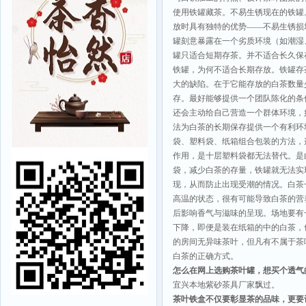
使用铁罐藏茶。不易生锈现在的铁罐
放时具有独特的优势——不易生锈损
罐刻意暴露在一个劣质环境（如潮湿
罐只适合短期存茶。并不适合长久保
铁罐，为何不适合长期存放。铁罐存
大的缺陷。在于它能存放的白茶数量
存。最好能够提供一个团队陈化的条
还会主动给自己营造一个群体环境，
法为白茶的长期保存提供一个有利环
袋、塑料袋、纸箱组合包装的方法，
作用，是十层塑料袋都无法替代。是
袋，减少白茶的存量，铁罐就无法实
现，从而防止出现受潮的情况。白茶
高温的状态，很有可能导致白茶的营
后影响香气与滋味的呈现。场地要有
下降，即便是装在纸箱的中的白茶，
的房间无异味茶叶，但凡有不属于茶
白茶的正确方式。
怎么在网上选购茶叶罐，想买个透气
宜兴本地紫砂茶具厂家飘过。
茶叶铁盒不仅要彰显茶的品味，更要