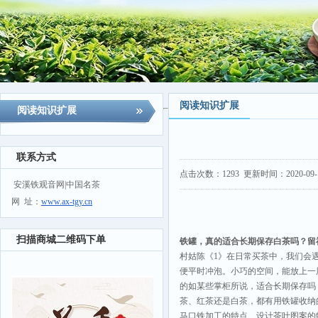
阅读知识扩展
阅读知识扩展
联系方式
点击次数：
1293
更新时间：2020-09-17
安溪铁观音网|中国名茶
网 址：
www.ax-tgy.cn
扫描商城二维码下单
铁罐，真的适合长期保存白茶吗？留
村姑陈《1》在日常买茶中，我们会
便平时冲泡。小巧的空间，能放上一
的如某些掌柜所说，适合长期保存吗
茶、红茶还是白茶，都有用铁罐收纳
马口铁加工的特点、设计茶叶图案的