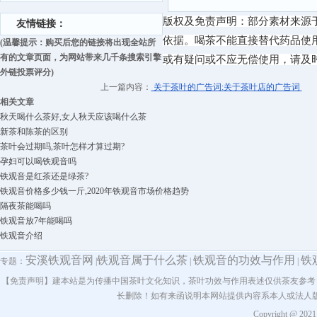
版权及免责声明：部分素材来源
友情链接：
依据。喝茶不能直接替代药品使
(温馨提示：购买后您的链接将出现全站所
有的文章页面，为网站带来几千条搜索引擎
或有疑问或不应无偿使用，请及
外链投票评分)
上一篇内容：
关于茶叶的广告词:关于茶叶店的广告词
相关文章
秋天喝什么茶好,女人秋天应该喝什么茶
新茶和陈茶的区别
茶叶会过期吗,茶叶怎样才算过期?
孕妇可以喝铁观音吗
铁观音是红茶还是绿茶?
铁观音价格多少钱一斤,2020年铁观音市场价格趋势
隔夜茶能喝吗
铁观音放7年能喝吗
铁观音介绍
安溪铁观音网
铁观音属于什么茶
铁观音的功效与作用
铁
专题：
|
|
|
【免责声明】建本站是为传播中国茶叶文化知识，茶叶功效与作用表述仅供茶友参考
长删除！如有来函说明本网站提供内容系本人或法人
Copyright @ 