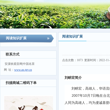
阅读知识扩展
阅读知识扩展
联系方式
点击次数：
1073
更新时间：2022-11-29
安溪铁观音网|中国名茶
网 址：
www.ax-tgy.cn
刘畊宏简介
扫描商城二维码下单
刘畊宏，高雄人，华语流行歌
2007年10月7日晚在台
人同为高雄人，均为虔诚基督