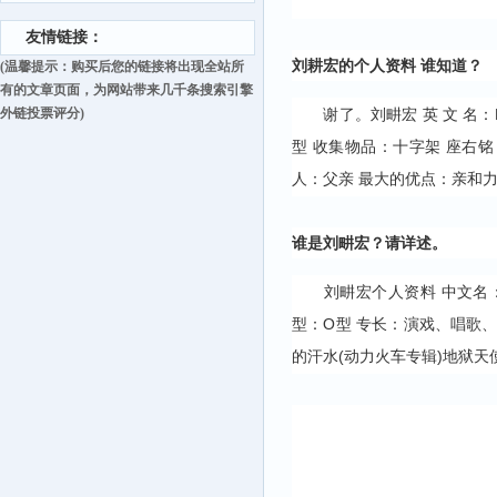
友情链接：
刘耕宏的个人资料 谁知道？
(温馨提示：购买后您的链接将出现全站所
有的文章页面，为网站带来几千条搜索引擎
外链投票评分)
谢了。刘畊宏 英 文 名：Lau,
型 收集物品：十字架 座右
人：父亲 最大的优点：亲和力
谁是刘畊宏？请详述。
刘畊宏个人资料 中文名：刘畊宏
型：O型 专长：演戏、唱歌
的汗水(动力火车专辑)地狱天