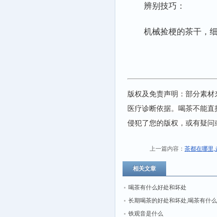
辨别技巧：
机械捡梗的茶干，
版权及免责声明：部分素材
医疗诊断依据。喝茶不能直
侵犯了您的版权，或有疑问
上一篇内容：
茶都在哪里
相关文章
喝茶有什么好处和坏处
长期喝茶的好处和坏处,喝茶有什
和坏处
铁观音是什么