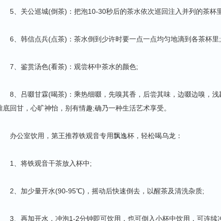
5、关公巡城(倒茶)：把泡10-30秒后的茶水依次巡回注入并列的茶杯里
6、韩信点兵(点茶)：茶水倒到少许时要一点一点均匀地滴到各茶杯里;
7、鉴赏汤色(看茶)：观尝杯中茶水的颜色;
8、吕啜甘霖(喝茶)：乘热细啜，先嗅其香，后尝其味，边啜边嗅，浅
唯底回甘，心旷神怡，别有情趣;确乃一种生活艺术享受。
办公室饮用，第王推荐铁观音专用飘逸杯，轻松喝乌龙：
1、将铁观音干茶放入杯中;
2、加少量开水(90-95℃)，摇动后快速倒去，以醒茶及清洗杂质;
3、再加开水，冲泡1-2分钟即可饮用，也可倒入小杯中饮用，可连续