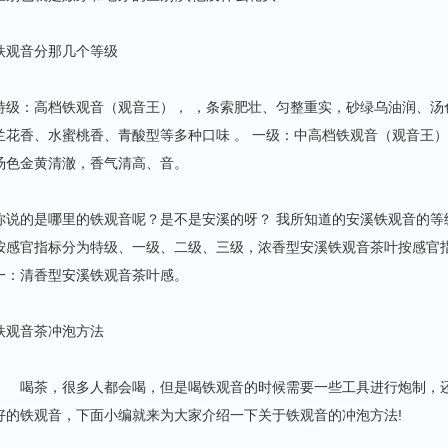
铁观音分那几个等级
特级：高档铁观音（观音王）， ，条索肥壮、匀整重实，砂绿乌油润、汤
兰花香、水蜜桃香、青酸型等多种口味 。 一级：中高档铁观音（观音王
汤色金黄清澈，香气清高、音。
你说的是哪里的铁观音呢？是不是安溪的呀？ 我所知道的安溪铁观音的等
按感官指标分为特级、一级、二级、三级，浓香型安溪铁观音茶叶按感官
一：清香型安溪铁观音茶叶感。
铁观音茶冲泡方法
喝茶，很多人都会喝，但是喝铁观音的时候需要一些工具进行炮制，还
好的铁观音，下面小编就来为大家介绍一下关于铁观音的冲泡方法!