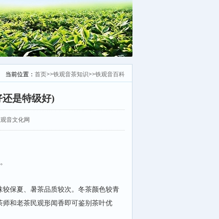
当前位置：
首页
>>
铁观音茶知识
>>
铁观音百科
还是特级好)
：安溪铁观音文化网
有。
味较保夏、暑茶品质较次。冬茶颜色较青
茶师和老茶民观形闻香即可鉴别茶叶优