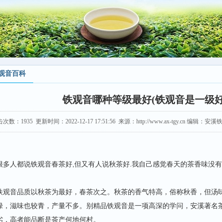
观音百科
铁观音哪种等级最好(铁观音是一级好
击次数：
1935
更新时间：2022-12-17 17:51:56 来源：http://www.ax-tgy.cn 编辑
很多人都说铁观音春茶好,但又有人说秋茶好.我自己感觉春天的茶香味没
铁观音品质以秋茶为最好，春茶次之。秋茶的香气特高，俗称秋香，但汤
绿，滋味也较青，产量不多。别精品铁观音是一项高深的学问，安溪著名
劣，高者能品断是茶产何地何村。