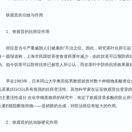
铁观音的功效与作用
1、铁观音的抗癌症作用
癌症是当今严重威胁人们健康的“不治之症。因此，研究茶叶抗癌引起
有一篇报道称，上海市民因饮茶使食道癌逐年减少，由此饮茶可以预防癌
响。如今饮茶可以防癌抗癌已被世人所公认，而在茶叶中防癌抗癌效果最
早在1983年，日本冈山大学奥田拓男教授就曾对数十种植物多酚类化
儿茶素(EGCG)具有很强的抗癌变活性。其他科学家在证实铁观音抗变异
的主要活性成分;在化学物质致癌的研究中，肯定了铁观音茶多酚的防止癌
生素E能阻断致癌物——亚硝胺的合成，对防治癌症有较大的作用。
2、铁观音的抗动脉硬化作用