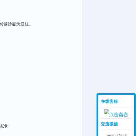
兴紫砂壶为最佳。
在线客服
交流微信
洁净;
cpp823124280