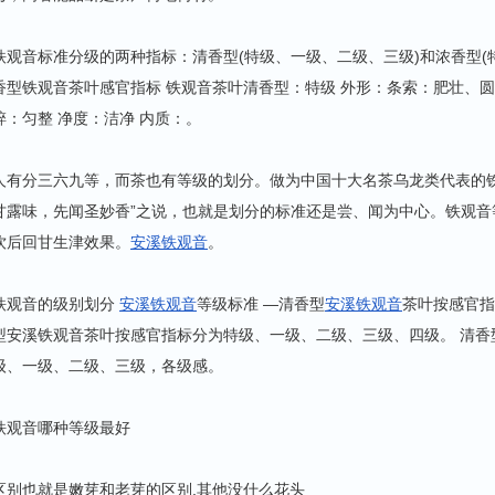
铁观音标准分级的两种指标：清香型(特级、一级、二级、三级)和浓香型(
香型铁观音茶叶感官指标 铁观音茶叶清香型：特级 外形：条索：肥壮、圆
碎：匀整 净度：洁净 内质：。
人有分三六九等，而茶也有等级的划分。做为中国十大名茶乌龙类代表的铁
甘露味，先闻圣妙香”之说，也就是划分的标准还是尝、闻为中心。铁观
饮后回甘生津效果。
安溪铁观音
。
铁观音的级别划分
安溪铁观音
等级标准 —清香型
安溪铁观音
茶叶按感官指
型安溪铁观音茶叶按感官指标分为特级、一级、二级、三级、四级。 清香
级、一级、二级、三级，各级感。
铁观音哪种等级最好
区别也就是嫩芽和老芽的区别,其他没什么花头