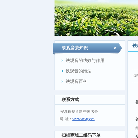
铁
铁观音茶知识
铁观音的功效与作用
铁观音的泡法
点
铁观音百科
联系方式
安溪铁观音网|中国名茶
网 址：
www.ax-tgy.cn
扫描商城二维码下单