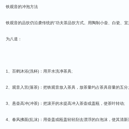
铁观音的冲泡方法
铁观音的品饮仍沿袭传统的“功夫茶品饮方式。用陶制小壶、白瓷、宜
为八道：
1、百鹤沐浴(洗杯)：用开水洗净茶具;
2、观音入宫(落茶)：把铁观音放入茶具，放茶量约占茶具容量的五分;
3、悬壶高冲(冲茶)：把滚开的水提高冲入茶壶或盖瓯，使茶叶转动;
4、春风拂面(乱沫)：用壶盖或瓯盖轻轻刮去漂浮的白泡沫，使其清新