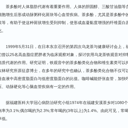
茶多酚对人体脂肪代谢有着重要作用。人体的胆固醇、三酸甘油脂等含
细胞增生后形成动脉粥样化斑块等心血管疾病。茶多酚，尤其是茶多酚中的
素等，有助于使这种斑状增生受到抑制，使形成血凝黏度增强的纤维蛋白
化。
1999年5月31日，在日本东京召开的第四次乌龙茶与健康研讨会上，
们曾以25名高血脂症肥胖者为临床观察对象，探讨饮用乌龙茶铁观音对抑
脂质代谢的作用。研究证明，铁观音中的茶多酚类化合物和维生素类可以
农林研究所原征彦博士，在多年的研究中也确认，茶多酚类化合物不仅可
善血液中高密度脂蛋白与低密度脂蛋白的比值。咖啡碱能舒张血管，加快
压、动脉硬化等心脑血管疾病有一定的作用。
据福建医科大学冠心病防治研究小组1974年在福建安溪茶乡对1080
病率为3.1%;偶尔喝的为2.3%;常年喝的(3年以上)为1.4%。由此可见
率低。