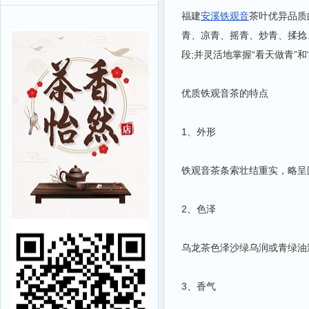
福建
安溪铁观音
茶叶优异品质
青、凉青、摇青、炒青、揉捻
段;并灵活地掌握“看天做青”
优质铁观音茶的特点
1、外形
铁观音茶条索壮结重实，略呈
2、色泽
乌龙茶色泽沙绿乌润或青绿油
3、香气