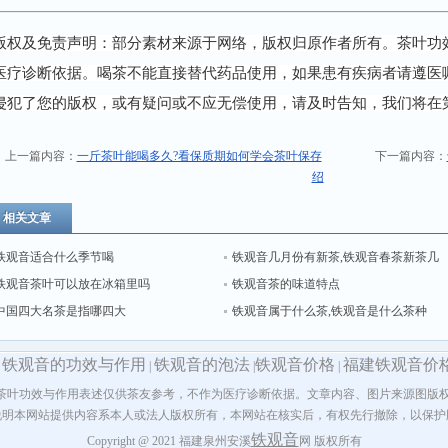
版权及免责声明：部分素材来源于网络，版权归原作者所有。茶叶功
医疗诊断依据。喝茶不能直接替代药品使用，如果患有疾病者请遵医
侵犯了您的版权，或有疑问或不应无偿使用，请及时告知，我们将在
上一篇内容：
一斤茶叶能喝多久?看保质期如何学会茶叶保存
下一篇内容：
绍
相关文章
铁观音适合什么季节喝
铁观音几月份有新茶,铁观音春茶新茶几
铁观音茶叶可以放在冰箱里吗
月上市
铁观音茶的味道特点
中国四大名茶是指哪四大
铁观音属于什么茶,铁观音是什么茶种
铁观音的功效与作用
铁观音的泡法
铁观音价格
福建铁观音价
|
|
|
|
茶叶功效与作用表述仅供茶友参考，不作为医疗诊断依据。文章内容、图片来源图版权
说明本网站提供内容系本人或法人版权所有，本网站在核实后，有权先行撤除，以保护
铁观音
Copyright @ 2021 福建泉州安溪
网 版权所有