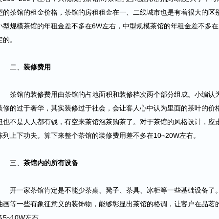
型的茶馆的租金价格，茶馆的房租租金在一、二线城市也是有着很大的区
小型规模茶馆的年租金差不多在6W左右，中型规模茶馆的年租金差不多在1
定的。
二、
装修费用
茶馆的装修费用由茶馆的占地面积和装修档次两个部分组成。小编认为
装修的过于奢华，其实装修过于社会，会让客人心中认为里面的茶叶的价
但也不是人人都有钱，有空来茶馆泡茶购茶了。对于茶馆的风格设计，应
陈列上下功夫。算下来整个茶馆的装修费用差不多在10~20W左右。
三、
茶馆内的所有设备
开一家茶馆肯定是不能少茶桌、凳子、茶具、冰柜等一些基础设备了。
油画等一些有象征意义的装饰物，能够彰显出茶馆的格调，让客户在品茗
多5~10W左右。