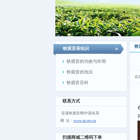
铁
铁观音茶知识
铁观音的功效与作用
铁观音的泡法
点
铁观音百科
联系方式
安溪铁观音网|中国名茶
网 址：
www.ax-tgy.cn
扫描商城二维码下单