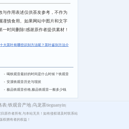
效与作用表述仅供茶友参考，不作为
嘱谨慎食用。如果网站中图片和文字
第一时间删除!感谢原作者提供素材！
十大茶叶有哪些识别方法呢？茶叶鉴别方法介
喝铁观音最好的时间是什么时候？铁观音
什么时间喝是正确的
安溪铁观音历史与现状
极品铁观音价格,极品铁观音一般多少钱
一斤
格表
铁观音产地
乌龙茶tieguanyin
|
|
|
归原作者所有,与本站无关！如有侵权请及时联系站
版权拥有者的权益！