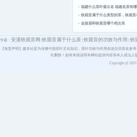
福建什么茶叶最出名 福建名茶有
铁观音属于什么类型的茶，铁观音
种？
金骏眉和铁观音哪个档次高
安溪铁观音网
铁观音属于什么茶
铁观音的功效与作用
铁
专题：
|
|
|
【免责声明】建本站是为传播中国茶叶文化知识，茶叶功效与作用表述仅供茶友参考
长删除！如有来函说明本网站提供内容系本人或法人
Copyright @ 