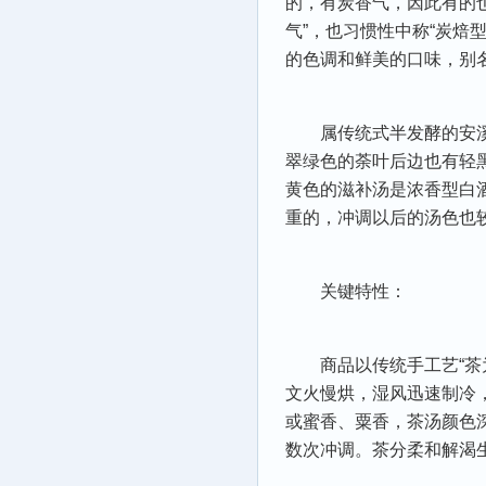
的，有炭香气，因此有的也
气”，也习惯性中称“炭焙
的色调和鲜美的口味，别名
属传统式半发酵的安
翠绿色的荼叶后边也有轻
黄色的滋补汤是浓香型白
重的，冲调以后的汤色也
关键特性：
商品以传统手工艺“
文火慢烘，湿风迅速制冷
或蜜香、粟香，茶汤颜色
数次冲调。茶分柔和解渴