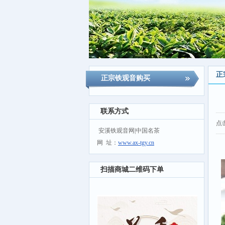
正
正宗铁观音购买
联系方式
点
安溪铁观音网|中国名茶
网 址：
www.ax-tgy.cn
扫描商城二维码下单