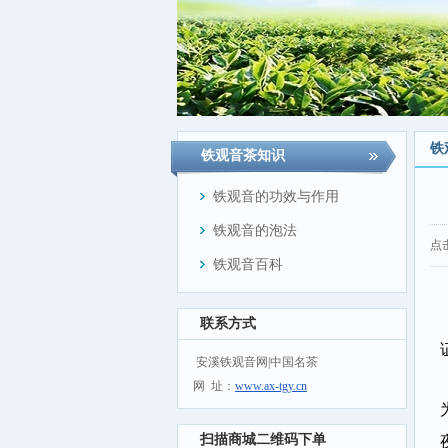
铁
铁观音茶知识
铁观音的功效与作用
铁观音的泡法
点
铁观音百科
联系方式
安溪铁观音网|中国名茶
网 址：
www.ax-tgy.cn
扫描商城二维码下单