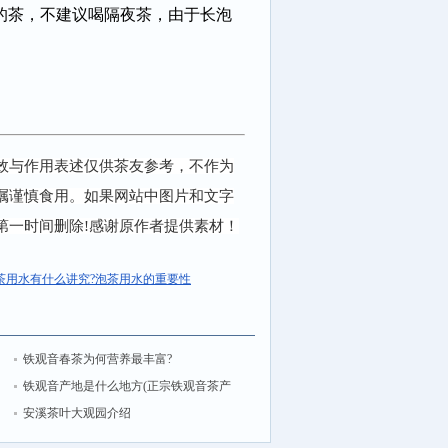
的茶，不建议喝隔夜茶，由于长泡
效与作用表述仅供茶友参考，不作为
嘱谨慎食用。如果网站中图片和文字
第一时间删除!感谢原作者提供素材！
茶用水有什么讲究?泡茶用水的重要性
铁观音春茶为何营养最丰富?
铁观音产地是什么地方(正宗铁观音茶产
地是哪里)
安溪茶叶大观园介绍