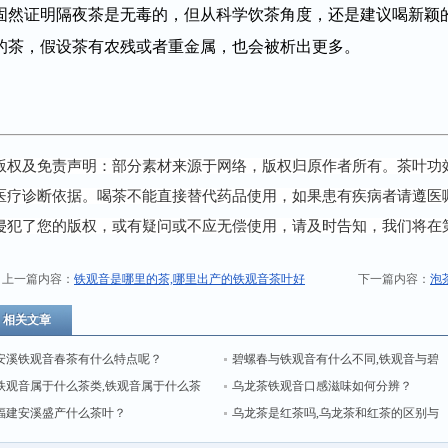
固然证明隔夜茶是无毒的，但从科学饮茶角度，还是建议喝新颖
的茶，假设茶有农残或者重金属，也会被析出更多。
版权及免责声明：部分素材来源于网络，版权归原作者所有。茶叶功
医疗诊断依据。喝茶不能直接替代药品使用，如果患有疾病者请遵医
侵犯了您的版权，或有疑问或不应无偿使用，请及时告知，我们将在
上一篇内容：
铁观音是哪里的茶,哪里出产的铁观音茶叶好
下一篇内容：
泡
相关文章
安溪铁观音春茶有什么特点呢？
碧螺春与铁观音有什么不同,铁观音与碧
铁观音属于什么茶类,铁观音属于什么茶
螺春哪个好？
乌龙茶铁观音口感滋味如何分辨？
福建安溪盛产什么茶叶？
乌龙茶是红茶吗,乌龙茶和红茶的区别与
不同