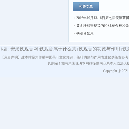
相关文章
2016年10月13-16日第七届安溪茶
国茶·中国梦”的盛况回顾
黄金桂和铁观音的区别,黄金桂和
哪个好喝
铁观音禁忌
安溪铁观音网
铁观音属于什么茶
铁观音的功效与作用
铁
专题：
|
|
|
【免责声明】建本站是为传播中国茶叶文化知识，茶叶功效与作用表述仅供茶友参考
长删除！如有来函说明本网站提供内容系本人或法人
Copyright @ 