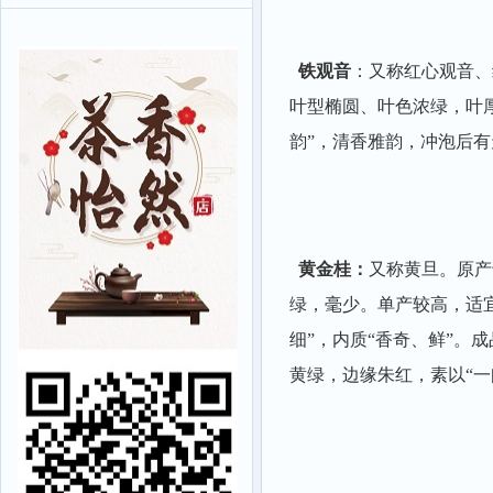
铁观音
：又称红心观音、
叶型椭圆、叶色浓绿，叶
韵”，清香雅韵，冲泡后有
黄金桂：
又称黄旦。原产
绿，毫少。单产较高，适
细”，内质“香奇、鲜”。
黄绿，边缘朱红，素以“一