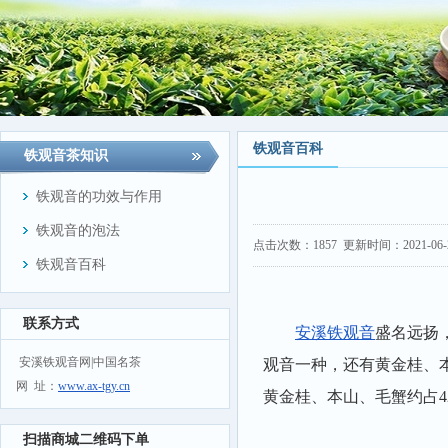
铁观音百科
铁观音茶知识
铁观音的功效与作用
铁观音的泡法
点击次数：
1857
更新时间：2021-06-28
铁观音百科
联系方式
安溪铁观音
盛名远扬
安溪铁观音网|中国名茶
观音一种，还有
黄金桂、
网 址：
www.ax-tgy.cn
黄金桂、本山、毛蟹约占4
扫描商城二维码下单