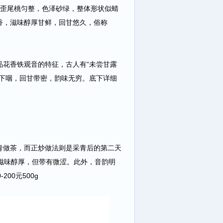
芽歪尾桃匀整，色泽砂绿，整体形状似蜻
香，滋味醇厚甘鲜，回甘悠久，俗称
品花香铁观音的特征，古人有“未尝甘露
慢下咽，回甘带密，韵味无穷。底下详细
青做茶，而正炒做法则是采青后的第二天
滋味醇厚，但带有微涩。此外，音韵明
00元500g