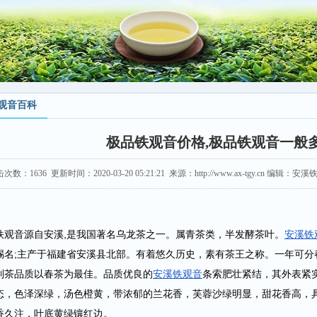
观音百科
极品铁观音价格,极品铁观音一般
击次数：
1636
更新时间：2020-03-20 05:21:21 来源：http://www.ax-tgy.cn 编辑
铁观音源自安溪,是我国著名乌龙茶之一。属青茶类，半发酵茶叶。
安溪铁
赐名;主产于福建省安溪县北部。有着悠久历史，素有茶王之称。一年可分
制茶品质以春茶为最佳。品质优良的
安溪铁观音
条索肥壮紧结，其外表紧
态，色泽深绿，汤色橙黄，带浓郁的兰花香，芙蓉沙绿明显，甜花香高，
香久注，叶底黄绿镶红边。