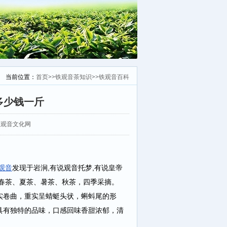
当前位置：
首页
>>
铁观音茶知识
>>
铁观音百科
多少钱一斤
：安溪铁观音文化网
观音
发现于岩涧,有说观音托梦,有说皇帝
春茶、夏茶、暑茶、秋茶，四季采摘。
实卷曲，重实呈蜻蜓头状，蝌蚪尾的形
具有独特的品味，口感回味香甜浓郁，清