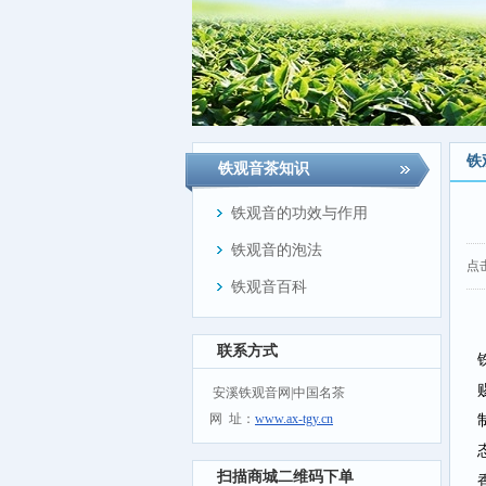
铁
铁观音茶知识
铁观音的功效与作用
铁观音的泡法
点
铁观音百科
联系方式
安溪铁观音网|中国名茶
网 址：
www.ax-tgy.cn
扫描商城二维码下单