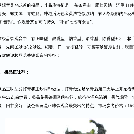
铁观音是乌龙茶的极品，其品质特征是： 茶条卷曲，肥壮圆结，沉重 红
蜓头、螺旋体、青蛙腿。冲泡后汤色金黄浓艳似琥珀，有天然馥郁的兰花
有“音韵”。铁观音茶香高而持久，可谓“七泡有余香”。
在极品铁观音中，有正味型、酸
香
型
、韵
香
型
、浓
香
型
、陈
香
型
五种。极
味，先闻圣妙香”之妙说。细啜一口，舌根轻转，可感茶汤醇厚甘鲜，缓
五款解说极品花香铁观音的特征：
1、极品正味型：
极品正味型分打青和正炒两种做法，打青做法是采青后第二天早上开始看
中午12点前炒青，极品花香铁观音的特征，成茶色泽乌绿润，香气幽雅，
显，回甘度好，汤色金黄是正味铁观音最突出的特点。市场参考价格：150-2