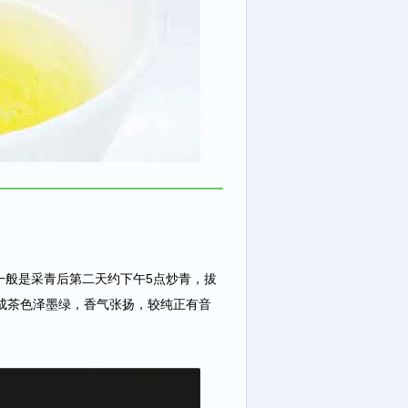
一般是采青后第二天约下午5点炒青，拔
成茶色泽墨绿，香气张扬，较纯正有音