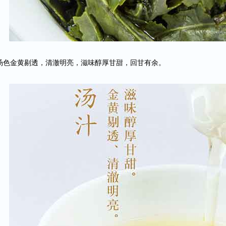
汤色金黄剔透，清澈明亮，滋味醇厚甘甜，回甘有余。