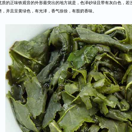
优质的正味铁观音的外形最突出的地方就是，色泽砂绿且带有灰白色，若
整，并且呈黄绿色，有光泽，香气徐徐，有股奶香味。