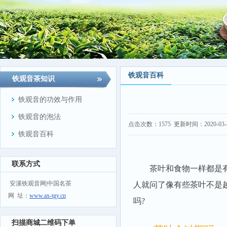
铁观音百科
铁观音茶知识
铁观音的功效与作用
铁观音的泡法
点击次数：
1575
更新时间：2020-03-31
铁观音百科
联系方式
茶叶和食物一样都是有保
安溪铁观音网|中国名茶
人就问了像有些茶叶不是
网 址：
www.ax-tgy.cn
吗?
扫描商城二维码下单