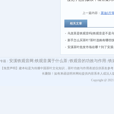
上一篇内容：
茶油1斤
相关文章
乌龙茶是铁观音吗(铁观音是不是
的一种)
新手怎么买茶叶?茶叶选购有哪些
方法
安溪茶叶批发市场在哪？到了安溪
买铁观音茶叶
安溪铁观音网
铁观音属于什么茶
铁观音的功效与作用
铁
专题：
|
|
|
【免责声明】建本站是为传播中国茶叶文化知识，茶叶功效与作用表述仅供茶友参考
长删除！如有来函说明本网站提供内容系本人或法人
Copyright @ 