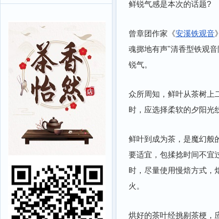
鲜锐气感是本次的话题?
曾章团作家《
安溪铁观音
魂掷地有声"清香型铁观
锐气。
众所周知，鲜叶从茶树上
时，应选择柔软的夕阳光
鲜叶到成为茶，是魔幻般
要适宜，包揉捻时间不宜
时，尽量使用慢焙方式，
火。
烘好的茶叶经挑剔茶梗，