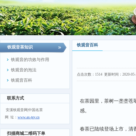
铁观音百科
铁观音茶知识
铁观音的功效与作用
铁观音的泡法
点击次数：
1514
更新时间：2020-05-21
铁观音百科
联系方式
在茶园里，茶树一垄垄苍
安溪铁观音网|中国名茶
感。
网 址：
www.ax-tgy.cn
春茶已陆续登场上市，清
扫描商城二维码下单