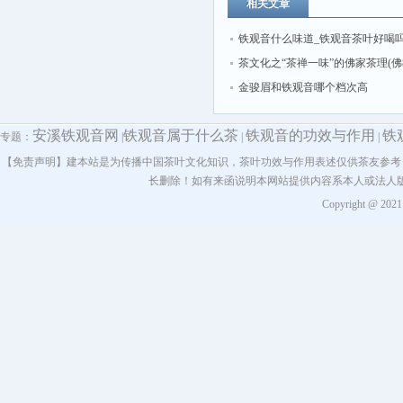
相关文章
铁观音什么味道_铁观音茶叶好喝吗
音茶叶的口味
茶文化之“茶禅一味”的佛家茶理(
中国茶文化传播贡献)
金骏眉和铁观音哪个档次高
安溪铁观音网
铁观音属于什么茶
铁观音的功效与作用
铁
专题：
|
|
|
【免责声明】建本站是为传播中国茶叶文化知识，茶叶功效与作用表述仅供茶友参考
长删除！如有来函说明本网站提供内容系本人或法人
Copyright @ 