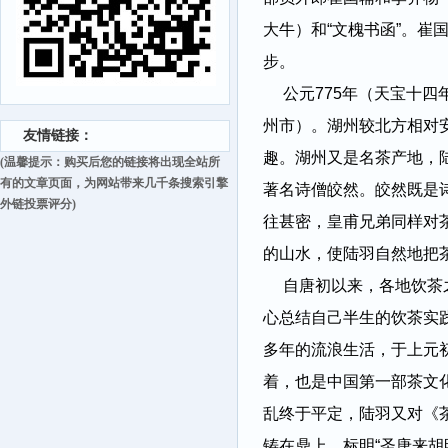
大牛）和“文槐书函”。
步。
公元775年（天宝十
州市）。湖州较北方相对
友情链接：
趣。湖州又是名茶产地，
(温馨提示：购买后您的链接将出现全站所
有的文章页面，为网站带来几千条搜索引擎
著名诗僧皎然。皎然既是
外链投票评分)
往甚密，皇甫兄弟同样对
的山水，使陆羽自然地把
自唐初以来，各地饮茶
心总结自己半生的饮茶实
多年的流浪生活，于上元
着，也是中国第一部茶文化
乱终于平定，陆羽又对《
铸在鼎上，标明“圣唐来胡