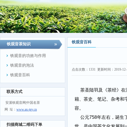
铁观音百科
铁观音茶知识
铁观音的功效与作用
铁观音的泡法
点击次数：
1331
更新时间：2019-12-16
铁观音百科
茶圣陆羽及《茶经》在浩
联系方式
籍、茶史、笔记、杂考和
安溪铁观音网|中国名茶
容。
网 址：
www.ax-tgy.cn
公元758年左右，诞
扫描商城二维码下单
世，是中国茶文化发展到