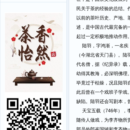
民关于茶的经验的总结。
以前的茶叶历史、产地、
述，是中国古代最完备的
起过一定积极地推动作用
陆羽，字鸿渐，一名疾
（今湖北省天门县）。陆
代名僧，据《纪异录》载
幼得其教海，必深明佛理
毕竟过于枯燥，况且陆羽
此后曾在一个戏班子学戏
缺陷。陆羽还会写剧本，曾
天宝五载（746年）
随伶人做戏，为李齐物所
部员外郎崔国辅和李齐物