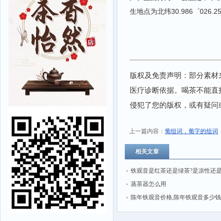
生地点为北纬30.986゜026.25′2
版权及免责声明：部分素材
医疗诊断依据。喝茶不能直
侵犯了您的版权，或有疑问
上一篇内容：
葡组词，葡字的组词
相关文章
铁观音是红茶还是绿茶?是凉性还
蒸茶器怎么用
陈年铁观音价格,陈年铁观音多少