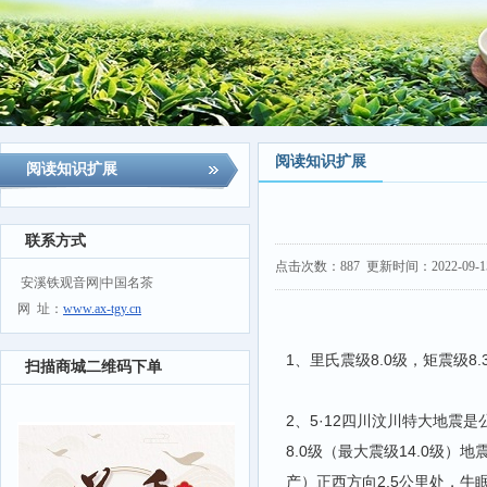
阅读知识扩展
阅读知识扩展
联系方式
点击次数：
887
更新时间：2022-09-15
安溪铁观音网|中国名茶
网 址：
www.ax-tgy.cn
1、里氏震级8.0级，矩震级8.
扫描商城二维码下单
2、5·12四川汶川特大地震是
8.0级（最大震级14.0级
产）正西方向2.5公里处，牛