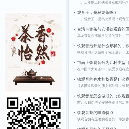
一、三年以上的铁观音还能喝吗？
观音王，是乌龙茶吗？
一、观音王，是乌龙茶吗？观音王属
台湾乌龙茶与安溪铁观音的区
乌龙茶是台湾最早制造的茶叶，可
铁观音泡开是什么形状的，
铁观音泡开之后叶子完全展开，比
市面上铁观音分为几种类型
在中国十大名茶中，以受欢迎程度
铁观音的春水和秋香是什么
很多懂铁观音的朋友都知道，铁观音
铁观音是怎么做成的（铁观
前几天我们讲了安溪铁观音的历史起
铁观音茶的味道特点
铁观音拥有显著的观音韵，即清香