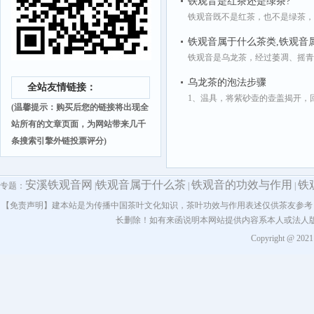
铁观音是红茶还是绿茶?
铁观音既不是红茶，也不是绿茶，
铁观音属于什么茶类,铁观音
铁观音是乌龙茶，经过萎凋、摇青
乌龙茶的泡法步骤
全站友情链接：
1、温具，将紫砂壶的壶盖揭开，回
(温馨提示：购买后您的链接将出现全
站所有的文章页面，为网站带来几千
条搜索引擎外链投票评分)
安溪铁观音网
铁观音属于什么茶
铁观音的功效与作用
铁
专题：
|
|
|
【免责声明】建本站是为传播中国茶叶文化知识，茶叶功效与作用表述仅供茶友参考
长删除！如有来函说明本网站提供内容系本人或法人
Copyright @ 