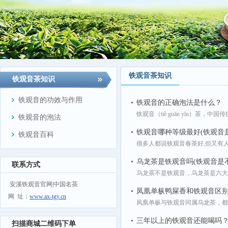
铁观音茶知识
铁观音茶知识
铁观音的功效与作用
铁观音的正确泡法是什么？
铁观音（tiě guān yīn）茶
铁观音的泡法
铁观音哪种等级最好(铁观音
铁观音百科
很多人都说铁观音春茶好,但又有人
乌龙茶是铁观音吗(铁观音是
联系方式
乌龙茶不是铁观音，乌龙茶是六大
安溪铁观音官网|中国名茶
凤凰单枞鸭屎香和铁观音区
网 址：
www.ax-tgy.cn
凤凰单枞与铁观音同属乌龙茶，都
三年以上的铁观音还能喝吗
扫描商城二维码下单