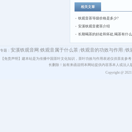
相关文章
铁观音茶等级价格是多少?
安溪铁观音蜜茶介绍
长期喝茶的好处和坏处,喝茶有什
和坏处
安溪铁观音网
铁观音属于什么茶
铁观音的功效与作用
铁
专题：
|
|
|
【免责声明】建本站是为传播中国茶叶文化知识，茶叶功效与作用表述仅供茶友参考
长删除！如有来函说明本网站提供内容系本人或法人
Copyright @ 