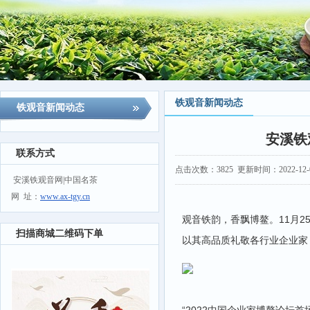
铁观音新闻动态
铁观音新闻动态
安溪铁
联系方式
点击次数：
3825
更新时间：2022-12-05
安溪铁观音网|中国名茶
网 址：
www.ax-tgy.cn
观音铁韵，香飘博鳌。11月2
扫描商城二维码下单
以其高品质礼敬各行业企业家