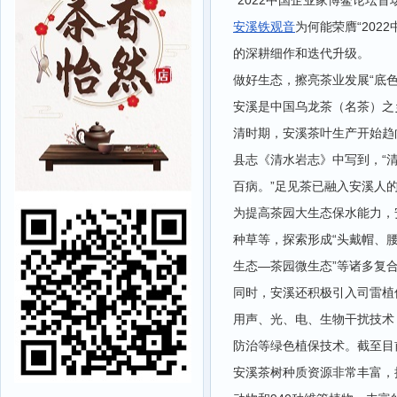
“2022中国企业家博鳌论坛
安溪铁观音
为何能荣膺“20
的深耕细作和迭代升级。
做好生态，擦亮茶业发展“底色
安溪是中国乌龙茶（名茶）之
清时期，安溪茶叶生产开始趋
县志《清水岩志》中写到，“
百病。”足见茶已融入安溪人
为提高茶园大生态保水能力，
种草等，探索形成“头戴帽、腰
生态—茶园微生态”等诸多复
同时，安溪还积极引入司雷植
用声、光、电、生物干扰技术
防治等绿色植保技术。截至目
安溪茶树种质资源非常丰富，拥