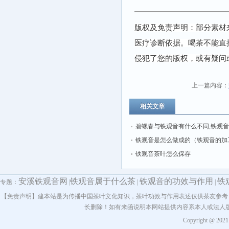
版权及免责声明：部分素材
医疗诊断依据。喝茶不能直
侵犯了您的版权，或有疑问
上一篇内容：
相关文章
碧螺春与铁观音有什么不同,铁观
螺春哪个好？
铁观音是怎么做成的（铁观音的加
及流程）
铁观音茶叶怎么保存
安溪铁观音网
铁观音属于什么茶
铁观音的功效与作用
铁
专题：
|
|
|
【免责声明】建本站是为传播中国茶叶文化知识，茶叶功效与作用表述仅供茶友参考
长删除！如有来函说明本网站提供内容系本人或法人
Copyright @ 