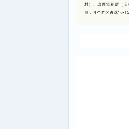
村）、忠厚堂祖厝（旧寨
量，各个赛区遴选10-