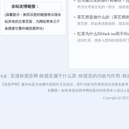
台湾最出名的茶叶有哪些？
全站友情链接：
作为台湾省文化的一部分，温热壶
(温馨提示：购买后您的链接将出现全
茶艺师是做什么的（茶艺师
站所有的文章页面，为网站带来几千
茶艺师，听起来清新脱俗，现实却
条搜索引擎外链投票评分)
红茶为什么叫black tea而不叫re
说到红茶，很多人想到的就是祁门红
安溪铁观音网
铁观音属于什么茶
铁观音的功效与作用
铁
专题：
|
|
|
【免责声明】建本站是为传播中国茶叶文化知识，茶叶功效与作用表述仅供茶友参考
长删除！如有来函说明本网站提供内容系本人或法人
Copyright @ 