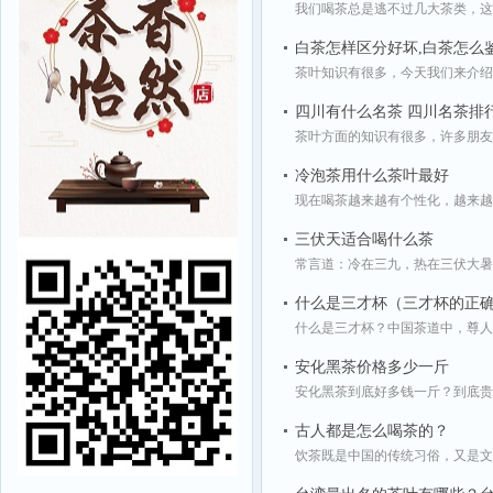
我们喝茶总是逃不过几大茶类，这
白茶怎样区分好坏,白茶怎么
茶叶知识有很多，今天我们来介绍一
四川有什么名茶 四川名茶排
茶叶方面的知识有很多，许多朋友
冷泡茶用什么茶叶最好
现在喝茶越来越有个性化，越来越
三伏天适合喝什么茶
常言道：冷在三九，热在三伏大暑
什么是三才杯（三才杯的正
什么是三才杯？中国茶道中，尊人
安化黑茶价格多少一斤
安化黑茶到底好多钱一斤？到底贵
古人都是怎么喝茶的？
饮茶既是中国的传统习俗，又是文