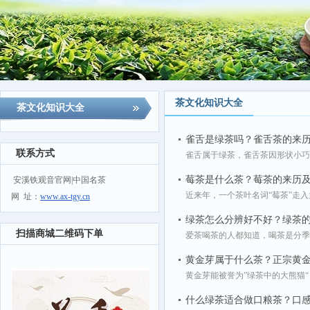
茶文化知识大全
茶文化知识大全
雀舌是绿茶吗？雀舌茶的来
联系方式
雀舌属于绿茶，雀舌茶因形状小巧
莓茶是什么茶？莓茶的来历
安溪铁观音官网|中国名茶
近来年，一个茶叶名词“莓茶”走入
网 址：
www.ax-tgy.cn
绿茶怎么分辨好不好？绿茶
扫描商城二维码下单
爱茶喝茶的人都知道，喝茶是分季节
黄金芽属于什么茶？正宗黄
黄金芽能被誉为”绿茶中的大熊猫“
什么绿茶适合做口粮茶？口