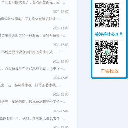
问题却困扰住了，普洱茶含茶碱，应···..
2022-12-07
经常饮用老白茶对身体有诸多好处···..
2022-12-07
关注茶叶公众号
主分为四类第一种白茶：白牡丹白牡···..
2022-12-05
过想要蜂蜜水发挥好的养生功效，一···..
2022-12-05
而白茶最早在唐代就有记载，历史很···..
广告投放
2022-12-05
，在一杯杯茶中在一阵阵茶香中我···..
2022-12-05
亮，滋味醇爽。凤凰单丛茶结合了传···..
2022-12-05
容如下1、孕妇，影响胎儿生长发育···..
2022-12-05