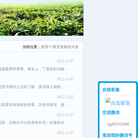
当前位置：
首页
>>
茶文化知识大全
2022-12-07
暖胃和养胃。事实上，丁香茶的功能···..
2022-12-07
洱茶的人员就了解，普洱味儿香醇，···..
在线客服
2022-12-07
茶具有浓郁的茶香，其色泽较深，接···..
交流微信
2022-12-07
，石斛水可以给身体补充一定量的水···..
cpp823124280
2022-12-07
添加我的微信号