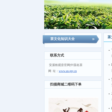
茶
茶文化知识大全
联系方式
安溪铁观音官网|中国名茶
网 址：
www.ax-tgy.cn
扫描商城二维码下单