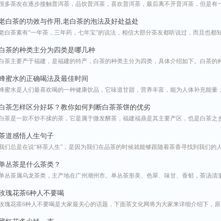
很多茶友在逐步接触普洱茶，品饮普洱茶，喜欢普洱茶，最后离不开普洱茶，但是有一个
老白茶的功效与作用,老白茶的泡法及好处益处
老白茶素有“一年茶，三年药，七年宝”的说法，相信大部分茶友都听说过，而且也都知道
白茶的种类主分为四类是哪几种
白茶主要产于福建，是福建的特产，白茶的种类主分为四类，具体介绍如下。白茶的种类
蜂蜜水的正确喝法及最佳时间
蜂蜜水是人们最喜欢喝的一种健康饮品，它味道甘甜，营养丰富，能为人体补充能量，不
白茶怎样区分好坏？教你如何判断白茶茶饼的优劣
白茶是一款不炒不揉的茶，它是属于微发酵茶，福建福鼎是其主要产区，也是白茶之乡。
茶道感悟人生句子
我们总是在说“杯茶人生”，是因为我们在品茶的时候就能够跟随着茶香寻找到我们的人生
单丛茶是什么茶类？
单丛茶属乌龙茶类，主产地在广州潮州市。单丛茶形美、色翠、味甘、香郁，茶汤清澈透
玫瑰花茶6种人不要喝
玫瑰花茶6种人不要喝是大家最关心的话题，下面茶文化网将为大家来详细介绍下，原创内