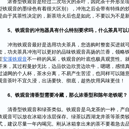
浓香型铁观音是经过二次培火的茶叶，因此茶干外形呈现
型铁观音的墨绿色有着很大区别），冲泡之后会带有特殊的
是由于其茶性决定的，新茶培火后也是如此，不要以为不是
5、铁观音的冲泡器具有什么特别要求吗，什么茶具可以
冲泡铁观音最好是选用功夫茶具，您选购时整套买进就可
套，功夫茶具冲泡可以更好的品味铁观音高扬的兰香，领略
证
安溪铁观音
不一样的风采，铁观音的叶底也极具观赏性。
开来，其过程曼妙无比，边品饮边欣赏边吹牛，嗯嗯，感情
过滤网的个人杯，茶水分离，不易产生苦涩，也同样可以随
观音茶叶不宜久浸，出汤要快、彻底，趁热饮用风味更佳！
6、铁观音清香型需要冷藏，那么浓香型和陈年老铁呢？
清香型铁观音和绿茶类似。铁观音是乌龙茶的一种，产自于
铁观音可以放在冰箱冷冻层保存。绿茶以西湖龙井茶等茶类
式，建议尽量一年内喝完。刚从冰箱拿出来的茶不要着急去