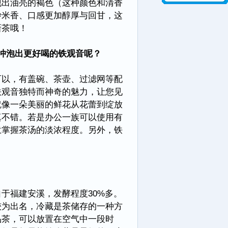
出油亮的褐色（这种颜色和清香
炒米香、口感更加醇厚与回甘，这
新茶哦！
冲泡出更好喝的铁观音呢？
以，有盖碗、茶壶、过滤网等配
铁观音独特而神奇的魅力，让您见
就像一朵美丽的鲜花从花蕾到绽放
真不错。若是办公一族可以使用有
意掌握茶汤的淡浓程度。另外，铁
福建安溪，发酵程度30%多。
较为出名，冷藏是茶储存的一种方
品茶，可以放置在空气中一段时