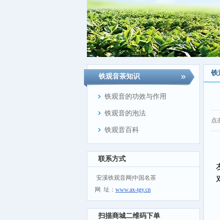
铁
铁观音茶知识
铁观音的功效与作用
铁观音的泡法
点
铁观音百科
联系方式
安溪铁观音网|中国名茶
网 址：
www.ax-tgy.cn
扫描商城二维码下单