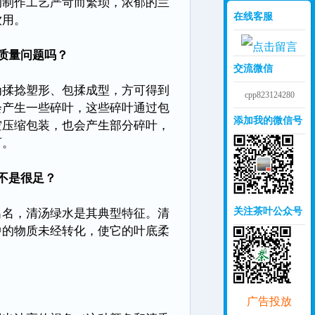
的制作工艺严苛而繁琐，浓郁的兰
在线客服
饮用。
质量问题吗？
交流微信
揉捻塑形、包揉成型，方可得到
cpp823124280
会产生一些碎叶，这些碎叶通过包
添加我的微信号
空压缩包装，也会产生部分碎叶，
可。
不是很足？
关注茶叶公众号
出名，清汤绿水是其典型特征。清
中的物质未经转化，使它的叶底柔
广告投放