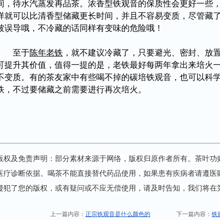
间，待水汽蒸发再品茶。浓香型铁观音的保质性会更好一些
样就可以比清香型储藏更长时间，并且不容易变质，尽管藏
被误导哦，不冷藏的话同样有变味的危险哦！
至于
陈年老铁
，就不建议冷藏了，只要避光、密封、放
可提升其价值，值得一提的是，老铁最好每两年拿出来培火
不变质。有的茶友家中有些喝不掉的碳培铁观音，也可以科
铁，不过要储藏之前需要进行再次培火。
版权及免责声明：部分素材来源于网络，版权归原作者所有。茶叶功
医疗诊断依据。喝茶不能直接替代药品使用，如果患有疾病者请遵医
侵犯了您的版权，或有疑问或不应无偿使用，请及时告知，我们将在
上一篇内容：
正宗铁观音是什么颜色的
下一篇内容：
铁